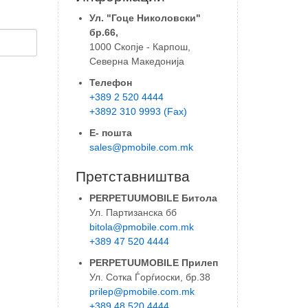
Ул. "Гоце Николовски"
бр.66,
1000 Скопје - Карпош,
Северна Македонија
Телефон
+389 2 520 4444
+3892 310 9993 (Fax)
Е- пошта
sales@pmobile.com.mk
Претставништва
PERPETUUMOBILE Битола
Ул. Партизанска бб
bitola@pmobile.com.mk
+389 47 520 4444
PERPETUUMOBILE Прилеп
Ул. Сотка Ѓорѓиоски, бр.38
prilep@pmobile.com.mk
+389 48 520 4444