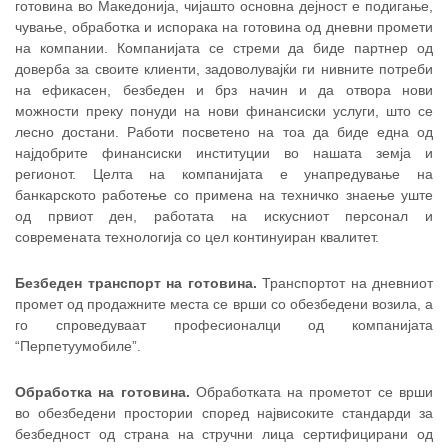
готовина во Македонија, чијашто основна дејност е подигање,
чување, обработка и испорака на готовина од дневни промети
на компании. Компанијата се стреми да биде партнер од
доверба за своите клиенти, задоволувајќи ги нивните потреби
на ефикасен, безбеден и брз начин и да отвора нови
можности преку понуди на нови финансиски услуги, што се
лесно достани. Работи посветено на тоа да биде една од
најдобрите финансиски институции во нашата земја и
регионот. Целта на компанијата е унапредување на
банкарското работење со примена на техничко знаење уште
од првиот ден, работата на искусниот персонал и
современата технологија со цел континуиран квалитет.
Безбеден транспорт на готовина.
Транспортот на дневниот
промет од продажните места се врши со обезбедени возила, а
го спроведуваат професионалци од компанијата
“Перпетуумобиле”.
Обработка на готовина.
Обработката на прометот се врши
во обезбедени простории според највисоките стандарди за
безбедност од страна на стручни лица сертифицирани од